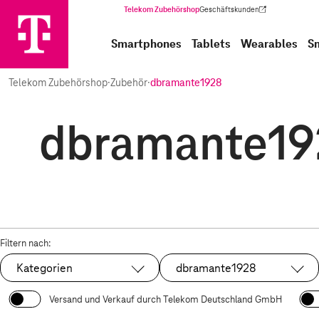
Telekom Zubehörshop
Geschäftskunden
(Wird in einem neuen Tab geöffnet)
Smartphones
Tablets
Wearables
S
Telekom Zubehörshop
·
Zubehör
·
dbramante1928
dbramante192
Filtern nach:
Kategorien
dbramante1928
Ausgewählt:
Versand und Verkauf durch Telekom Deutschland GmbH