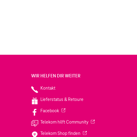
WIR HELFEN DIR WEITER
Kontakt
Lieferstatus & Retoure
(Wird in einem neuen Tab geöffnet)
Facebook
(Wird in einem neuen Tab
Telekom hilft Community
(Wird in einem neuen Tab geö
Telekom Shop finden