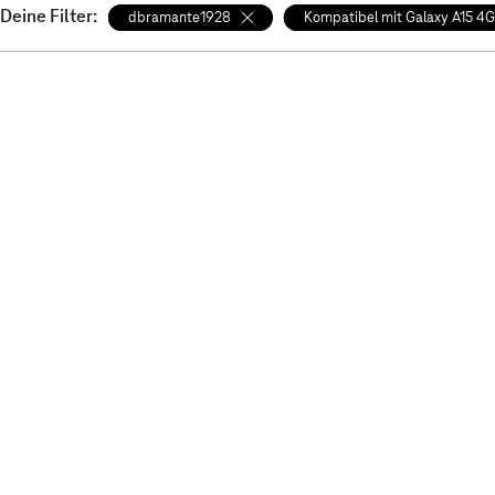
Deine Filter:
dbramante1928
Kompatibel mit Galaxy A15 4G