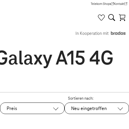
Telekom Shops
Kontakt
(Wird in einem neuen Tab g
(Wird in e
In Kooperation mit
Galaxy A15 4G
Sortieren nach:
Preis
Neu eingetroffen
Ausgewählt: