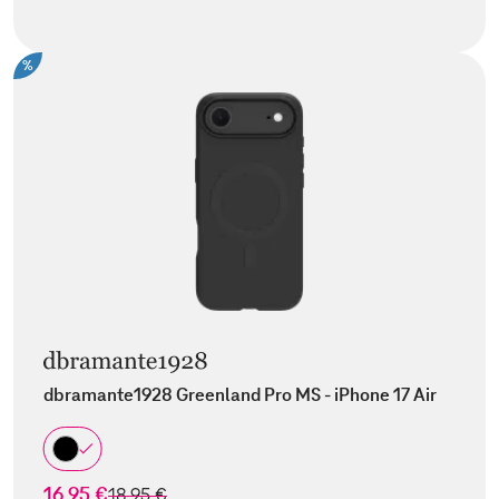
%
dbramante1928 Greenland Pro MS - iPhone 17 Air
16,95 €
statt
18,95 €