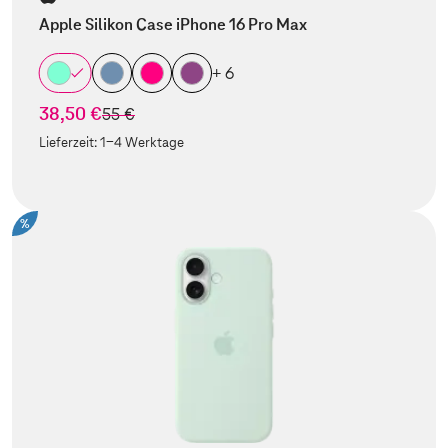
Apple Silikon Case iPhone 16 Pro Max
+ 6
38,50 €
statt
55 €
Lieferzeit:
1-4 Werktage
%