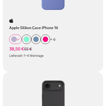
Apple Silikon Case iPhone 16
+ 6
38,50 €
statt
55 €
Lieferzeit:
1-4 Werktage