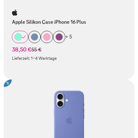
Apple Silikon Case iPhone 16 Plus
+ 5
38,50 €
statt
55 €
Lieferzeit:
1-4 Werktage
%