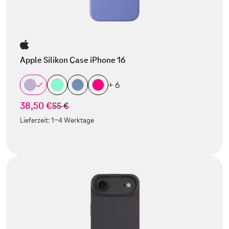
Apple Silikon Case iPhone 16
+ 6
38,50 €
statt
55 €
Lieferzeit:
1-4 Werktage