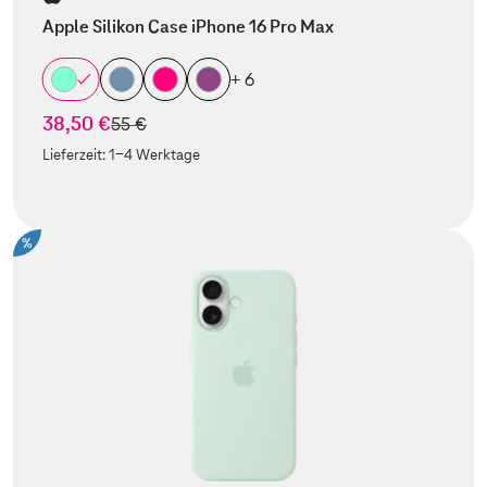
Apple Silikon Case iPhone 16 Pro Max
+ 6
38,50 €
statt
55 €
Lieferzeit:
1-4 Werktage
%