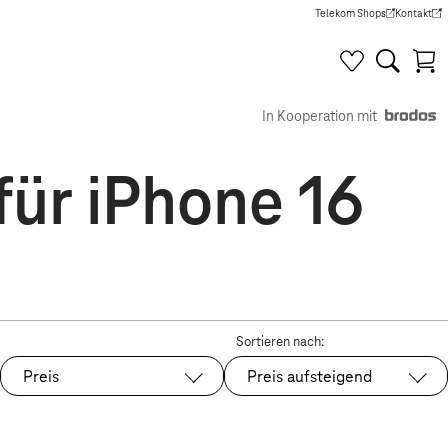
Telekom Shops
Kontakt
(Wird in einem neuen Tab g
(Wird in e
In Kooperation mit
für iPhone 16
Sortieren nach:
Preis
Preis aufsteigend
Ausgewählt: