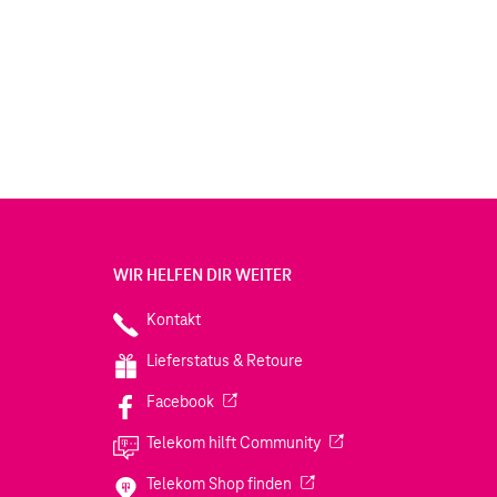
WIR HELFEN DIR WEITER
Kontakt
Lieferstatus & Retoure
(Wird in einem neuen Tab geöffnet)
Facebook
(Wird in einem neuen Tab
Telekom hilft Community
(Wird in einem neuen Tab geö
Telekom Shop finden