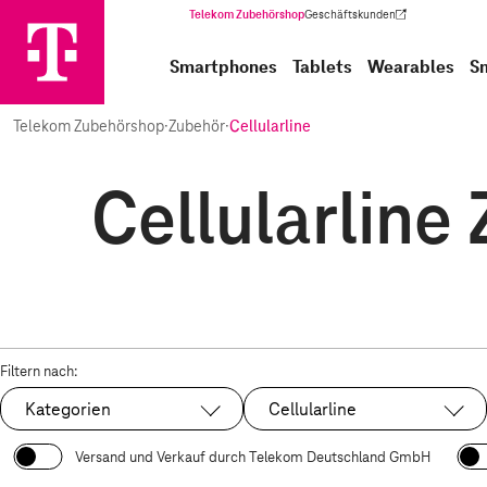
Telekom Zubehörshop
Geschäftskunden
(Wird in einem neuen Tab geöffnet)
Smartphones
Tablets
Wearables
S
Telekom Zubehörshop
·
Zubehör
·
Cellularline
Cellularline 
Filtern nach:
Kategorien
Cellularline
Ausgewählt:
Versand und Verkauf durch Telekom Deutschland GmbH