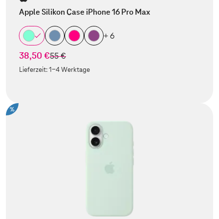
Apple Silikon Case iPhone 16 Pro Max
+ 6
38,50 €
statt
55 €
Lieferzeit:
1-4 Werktage
%