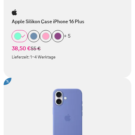
Apple Silikon Case iPhone 16 Plus
+ 5
38,50 €
statt
55 €
Lieferzeit:
1-4 Werktage
%