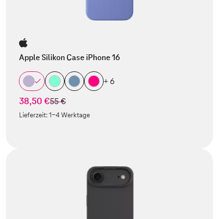
Apple Silikon Case iPhone 16
+ 6
38,50 €
statt
55 €
Lieferzeit:
1-4 Werktage