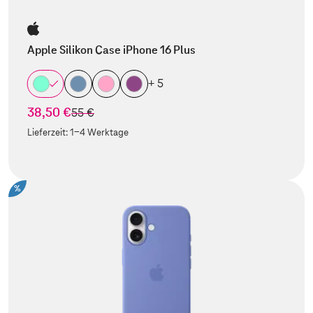
Apple Silikon Case iPhone 16 Plus
+ 5
38,50 €
statt
55 €
Lieferzeit:
1-4 Werktage
%