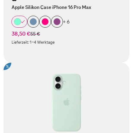
Apple Silikon Case iPhone 16 Pro Max
+ 6
38,50 €
statt
55 €
Lieferzeit:
1-4 Werktage
%