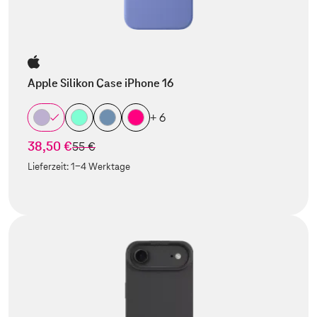
Apple Silikon Case iPhone 16
+ 6
38,50 €
statt
55 €
Lieferzeit:
1-4 Werktage