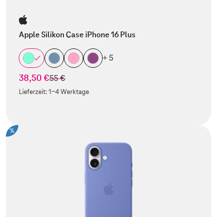
Apple Silikon Case iPhone 16 Plus
+ 5
38,50 €
statt
55 €
Lieferzeit:
1-4 Werktage
%