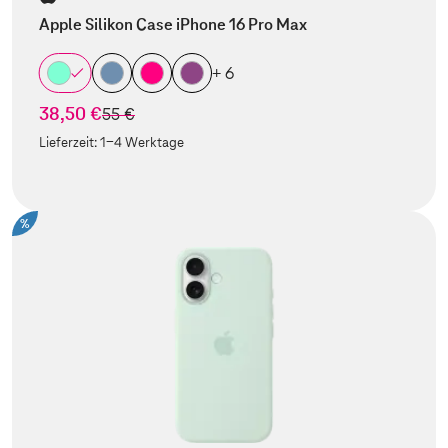
Apple Silikon Case iPhone 16 Pro Max
+ 6
38,50 €
statt
55 €
Lieferzeit:
1-4 Werktage
%