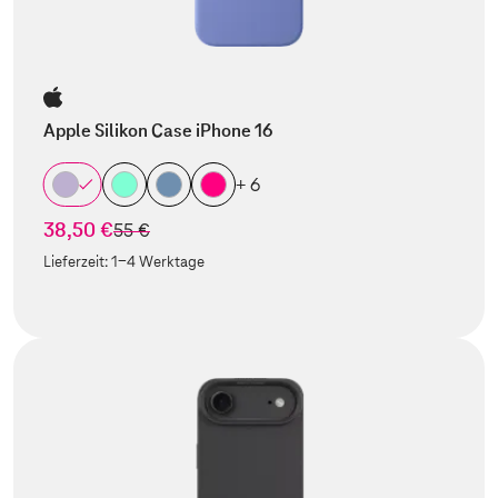
Apple Silikon Case iPhone 16
+ 6
38,50 €
statt
55 €
Lieferzeit:
1-4 Werktage