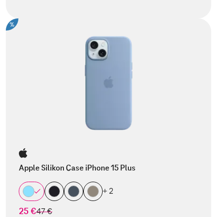
%
Apple Silikon Case iPhone 15 Plus
+ 2
25 €
statt
47 €