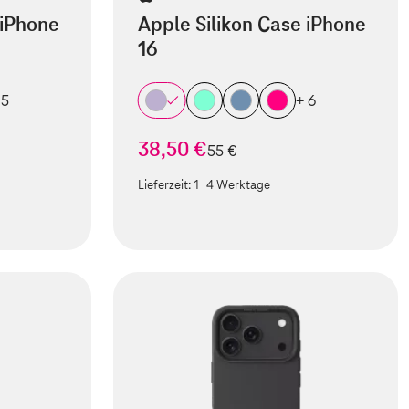
 iPhone
Apple Silikon Case iPhone
16
 5
+ 6
38,50 €
statt
55 €
Lieferzeit:
1-4 Werktage