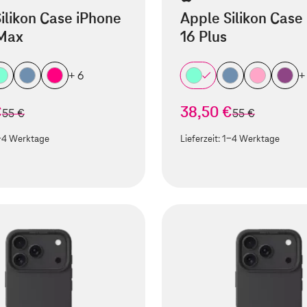
ilikon Case iPhone
Apple Silikon Case
 Max
16 Plus
+ 6
+
€
38,50 €
statt
statt
55 €
55 €
-4 Werktage
Lieferzeit:
1-4 Werktage