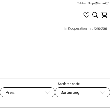
Telekom Shops
Kontakt
(Wird in einem neuen Tab g
(Wird in e
In Kooperation mit
Sortieren nach:
Preis
Sortierung