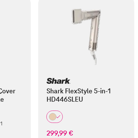
Cover
Shark FlexStyle 5-in-1
le
HD446SLEU
 1
299,99 €