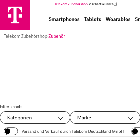
Telekom Zubehörshop
Geschäftskunden
(Wird in einem neuen Tab geöffnet)
Smartphones
Tablets
Wearables
S
Telekom Zubehörshop
·
Zubehör
Filtern nach:
Kategorien
Marke
Versand und Verkauf durch Telekom Deutschland GmbH