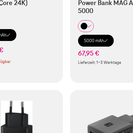
Core 24K)
Power Bank MAG A
5000
mAh
5000 mAh
 €
67,95 €
fügbar
Lieferzeit:
1-3 Werktage