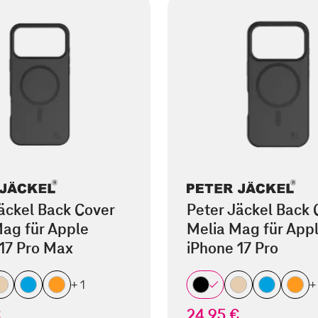
äckel Back Cover
Peter Jäckel Back 
ag für Apple
Melia Mag für App
17 Pro Max
iPhone 17 Pro
+ 1
+
€
24,95 €