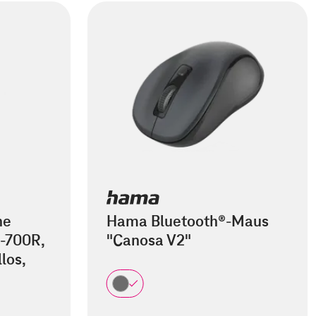
he
Hama Bluetooth®-Maus
-700R,
"Canosa V2"
los,