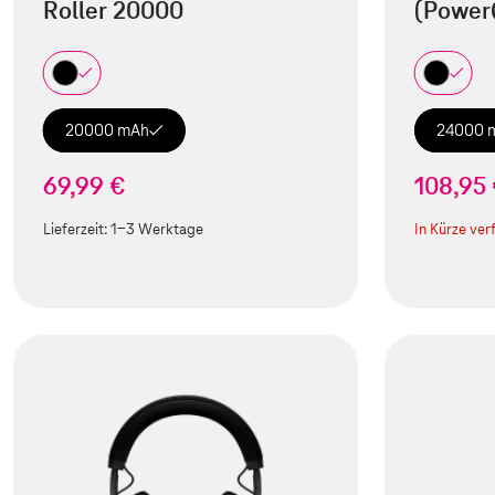
Roller 20000
(Power
20000 mAh
24000 
69,99 €
108,95
Lieferzeit:
1-3 Werktage
In Kürze ver