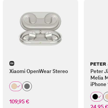
Xiaomi OpenWear Stereo
Peter J
Melia M
iPhone 
109,95 €
24,95 