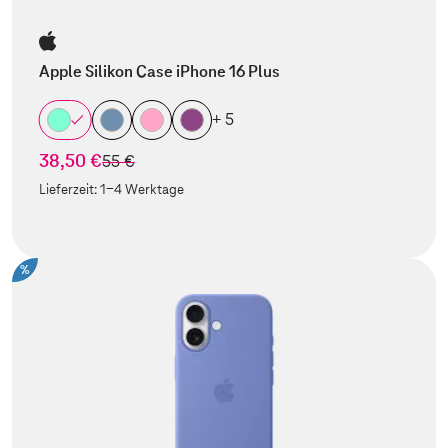
Apple Silikon Case iPhone 16 Plus
+ 5
38,50 €
statt
55 €
Lieferzeit:
1-4 Werktage
%