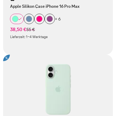
Apple Silikon Case iPhone 16 Pro Max
+ 6
38,50 €
statt
55 €
Lieferzeit:
1-4 Werktage
%