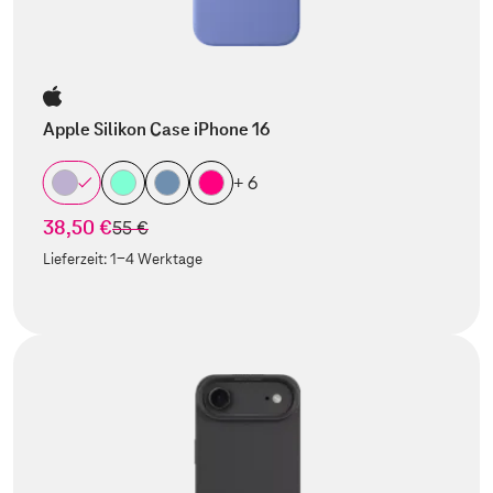
Apple Silikon Case iPhone 16
+ 6
38,50 €
statt
55 €
Lieferzeit:
1-4 Werktage