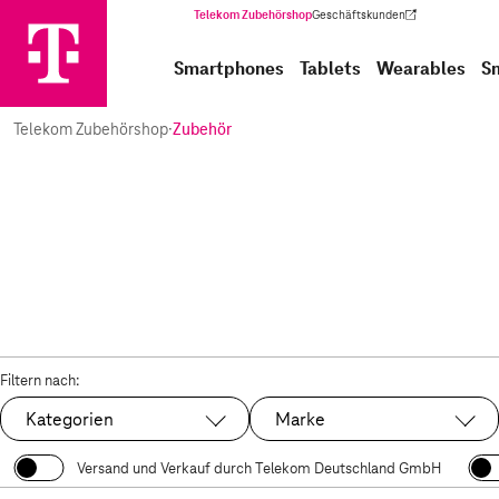
Telekom Zubehörshop
Geschäftskunden
(Wird in einem neuen Tab geöffnet)
Smartphones
Tablets
Wearables
S
Telekom Zubehörshop
·
Zubehör
Filtern nach:
Kategorien
Marke
Versand und Verkauf durch Telekom Deutschland GmbH