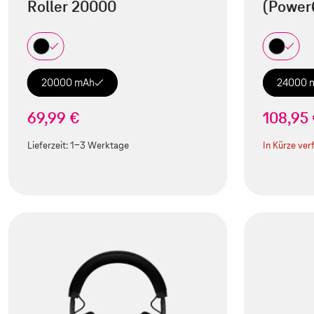
Roller 20000
(Power
20000 mAh
24000 
69,99 €
108,95
Lieferzeit:
1-3 Werktage
In Kürze ver