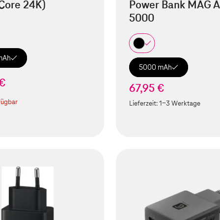
Core 24K)
Power Bank MAG A
5000
mAh
5000 mAh
 €
67,95 €
fügbar
Lieferzeit:
1-3 Werktage