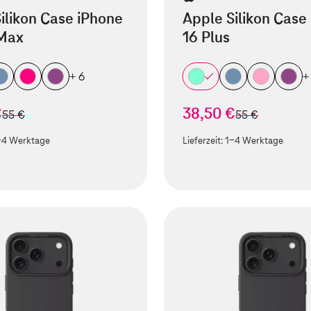
ilikon Case iPhone
Apple Silikon Case
 Max
16 Plus
+ 6
+
€
38,50 €
statt
statt
55 €
55 €
-4 Werktage
Lieferzeit:
1-4 Werktage