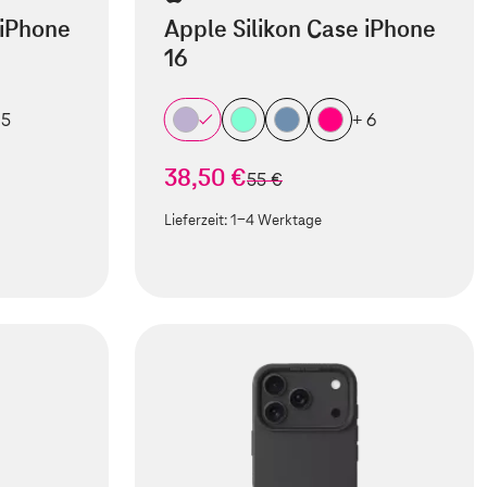
 iPhone
Apple Silikon Case iPhone
16
 5
+ 6
38,50 €
statt
55 €
Lieferzeit:
1-4 Werktage