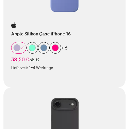
Apple Silikon Case iPhone 16
+ 6
38,50 €
statt
55 €
Lieferzeit:
1-4 Werktage