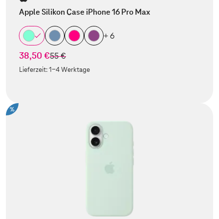
Apple Silikon Case iPhone 16 Pro Max
+ 6
38,50 €
statt
55 €
Lieferzeit:
1-4 Werktage
%