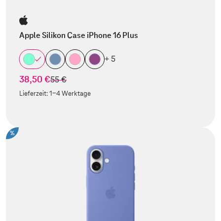
Apple Silikon Case iPhone 16 Plus
+ 5
38,50 €
statt
55 €
Lieferzeit:
1-4 Werktage
%