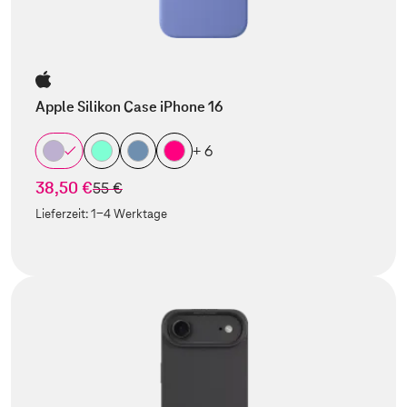
Apple Silikon Case iPhone 16
+ 6
38,50 €
statt
55 €
Lieferzeit:
1-4 Werktage