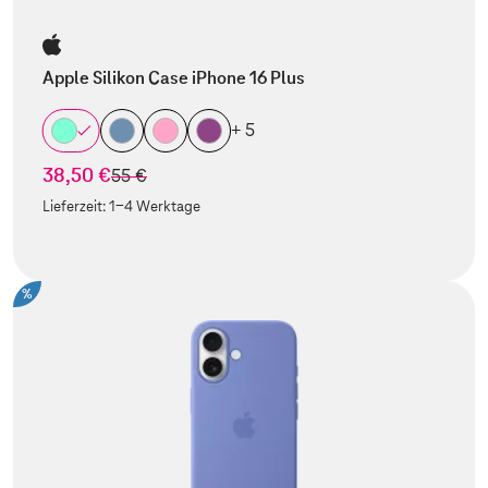
Apple Silikon Case iPhone 16 Plus
+ 5
38,50 €
statt
55 €
Lieferzeit:
1-4 Werktage
%