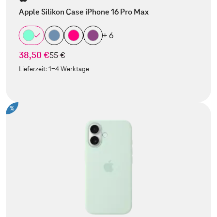
Apple Silikon Case iPhone 16 Pro Max
+ 6
38,50 €
statt
55 €
Lieferzeit:
1-4 Werktage
%