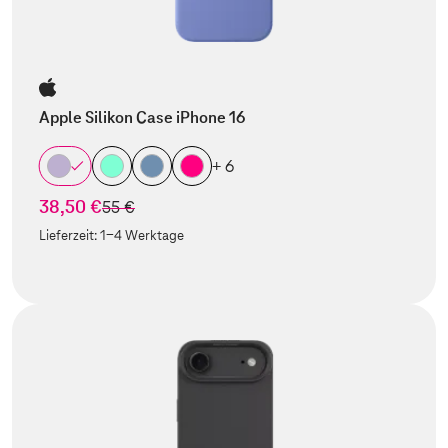
Apple Silikon Case iPhone 16
+ 6
38,50 €
statt
55 €
Lieferzeit:
1-4 Werktage