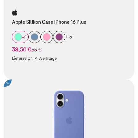
Apple Silikon Case iPhone 16 Plus
+ 5
38,50 €
statt
55 €
Lieferzeit:
1-4 Werktage
%