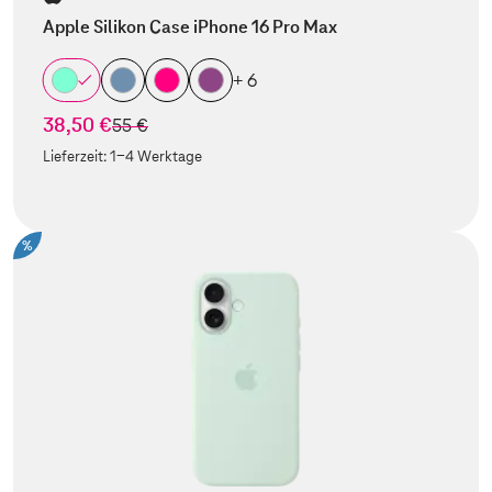
Apple Silikon Case iPhone 16 Pro Max
+ 6
38,50 €
statt
55 €
Lieferzeit:
1-4 Werktage
%