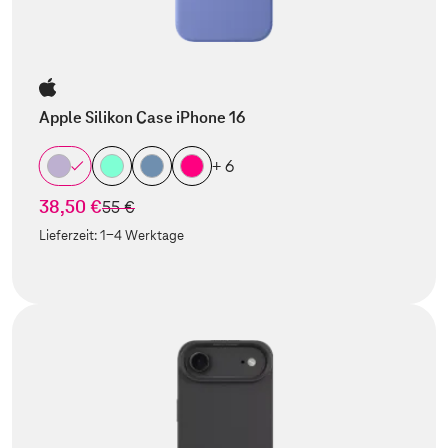
Apple Silikon Case iPhone 16
+ 6
38,50 €
statt
55 €
Lieferzeit:
1-4 Werktage