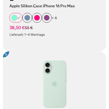
Apple Silikon Case iPhone 16 Pro Max
+ 6
38,50 €
statt
55 €
Lieferzeit:
1-4 Werktage
%