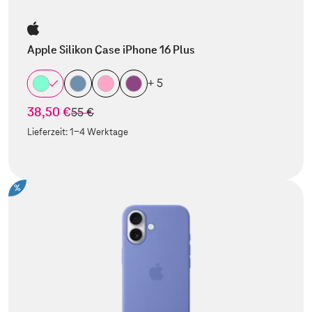
Apple Silikon Case iPhone 16 Plus
+ 5
38,50 €
statt
55 €
Lieferzeit:
1-4 Werktage
%