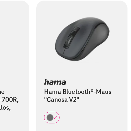
he
Hama Bluetooth®-Maus
-700R,
"Canosa V2"
los,