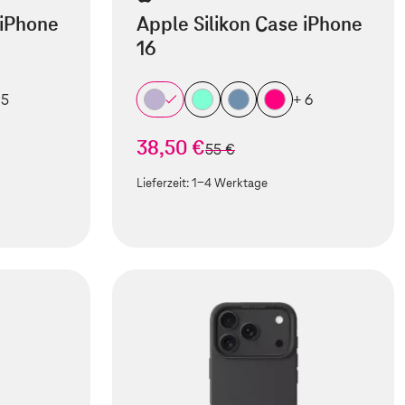
 iPhone
Apple Silikon Case iPhone
16
 5
+ 6
38,50 €
statt
55 €
Lieferzeit:
1-4 Werktage