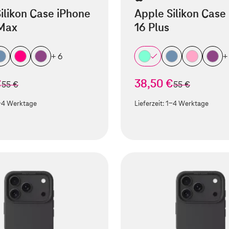
ilikon Case iPhone
Apple Silikon Case
 Max
16 Plus
+ 6
+
€
38,50 €
statt
statt
55 €
55 €
-4 Werktage
Lieferzeit:
1-4 Werktage