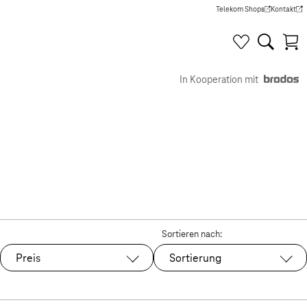
Telekom Shops
Kontakt
(Wird in einem neuen Tab g
(Wird in e
In Kooperation mit
Sortieren nach:
Preis
Sortierung