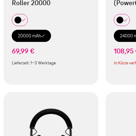
Roller 20000
(Power
20000 mAh
24000 
69,99 €
108,95
Lieferzeit:
1-3 Werktage
In Kürze ver