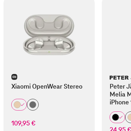
Xiaomi OpenWear Stereo
Peter J
Melia M
iPhone 
109,95 €
24,95 