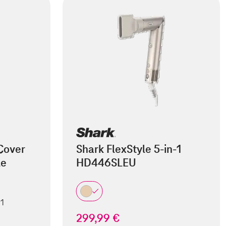
Cover
Shark FlexStyle 5-in-1
le
HD446SLEU
 1
299,99 €