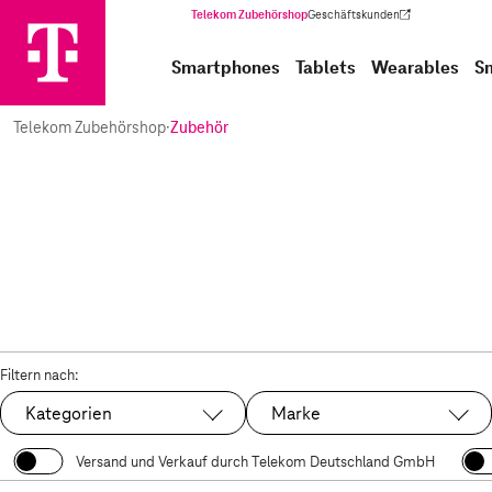
Telekom Zubehörshop
Geschäftskunden
(Wird in einem neuen Tab geöffnet)
Smartphones
Tablets
Wearables
S
Telekom Zubehörshop
·
Zubehör
Filtern nach:
Kategorien
Marke
Versand und Verkauf durch Telekom Deutschland GmbH