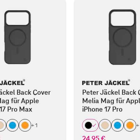
äckel Back Cover
Peter Jäckel Back 
ag für Apple
Melia Mag für App
17 Pro Max
iPhone 17 Pro
+ 1
+
€
24,95 €