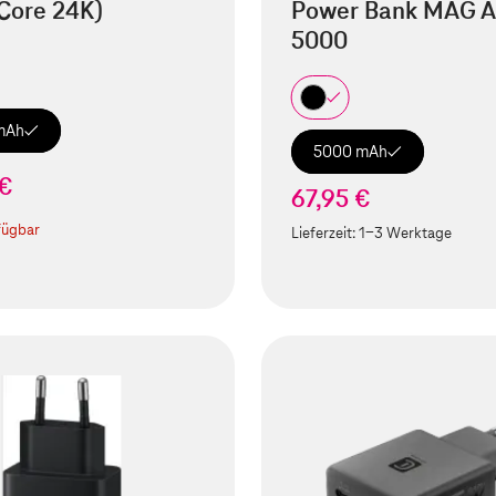
Core 24K)
Power Bank MAG A
5000
mAh
5000 mAh
 €
67,95 €
fügbar
Lieferzeit:
1-3 Werktage