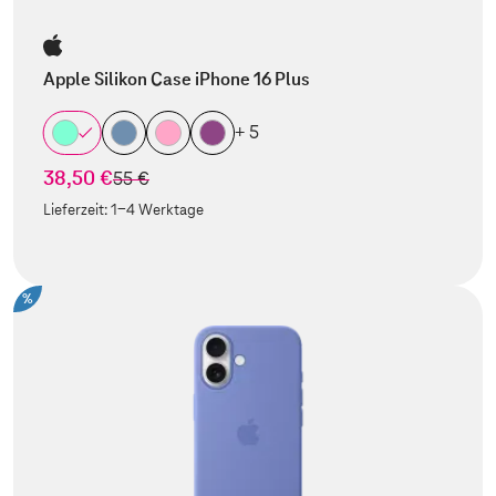
Apple Silikon Case iPhone 16 Plus
+ 5
38,50 €
statt
55 €
Lieferzeit:
1-4 Werktage
%