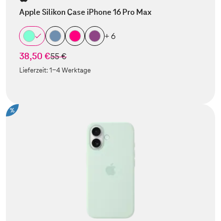
Apple Silikon Case iPhone 16 Pro Max
+ 6
38,50 €
statt
55 €
Lieferzeit:
1-4 Werktage
%