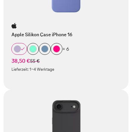
Apple Silikon Case iPhone 16
+ 6
38,50 €
statt
55 €
Lieferzeit:
1-4 Werktage