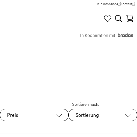
Telekom Shops
Kontakt
(Wird in einem neuen Tab g
(Wird in e
In Kooperation mit
Sortieren nach:
Preis
Sortierung