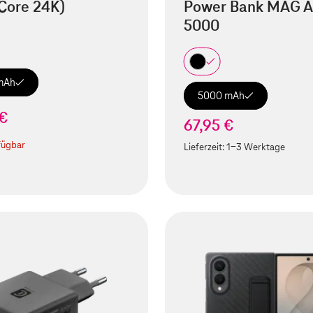
Core 24K)
Power Bank MAG A
5000
mAh
5000 mAh
 €
67,95 €
fügbar
Lieferzeit:
1-3 Werktage