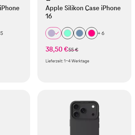
 iPhone
Apple Silikon Case iPhone
16
 5
+ 6
38,50 €
statt
55 €
Lieferzeit:
1-4 Werktage