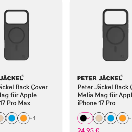
äckel Back Cover
Peter Jäckel Back 
ag für Apple
Melia Mag für App
17 Pro Max
iPhone 17 Pro
+ 1
+
€
24,95 €