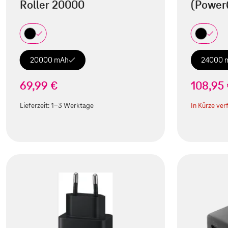
Roller 20000
(Power
20000 mAh
24000 
69,99 €
108,95
Lieferzeit:
1-3 Werktage
In Kürze ver