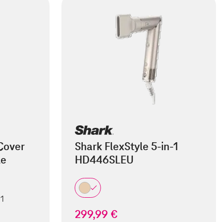
Cover
Shark FlexStyle 5-in-1
le
HD446SLEU
 1
299,99 €