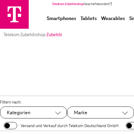
Telekom Zubehörshop
Geschäftskunden
(Wird in einem neuen Tab geöffnet)
Smartphones
Tablets
Wearables
S
Telekom Zubehörshop
·
Zubehör
Filtern nach:
Kategorien
Marke
Versand und Verkauf durch Telekom Deutschland GmbH