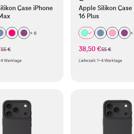
ilikon Case iPhone
Apple Silikon Case
 Max
16 Plus
+ 6
+
€
38,50 €
statt
statt
55 €
55 €
-4 Werktage
Lieferzeit:
1-4 Werktage