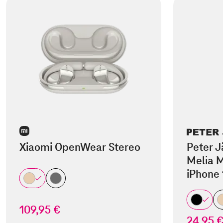
Xiaomi OpenWear Stereo
Peter J
Melia M
iPhone 
109,95 €
24,95 