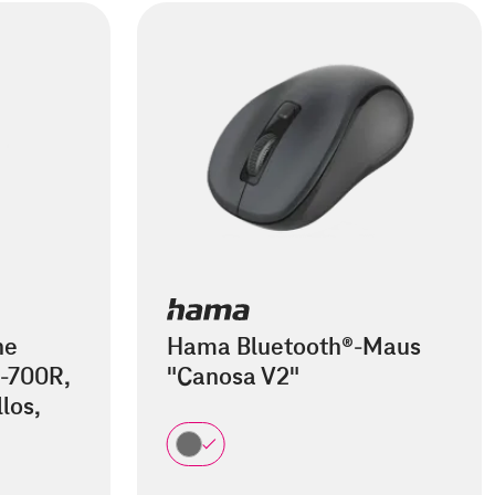
he
Hama Bluetooth®-Maus
-700R,
"Canosa V2"
los,