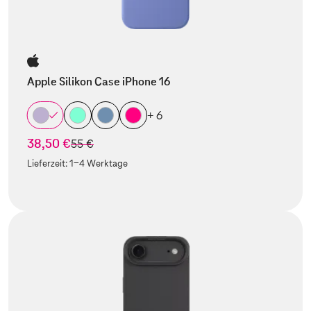
Apple Silikon Case iPhone 16
+ 6
38,50 €
statt
55 €
Lieferzeit:
1-4 Werktage