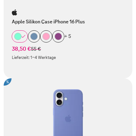
Apple Silikon Case iPhone 16 Plus
+ 5
38,50 €
statt
55 €
Lieferzeit:
1-4 Werktage
%