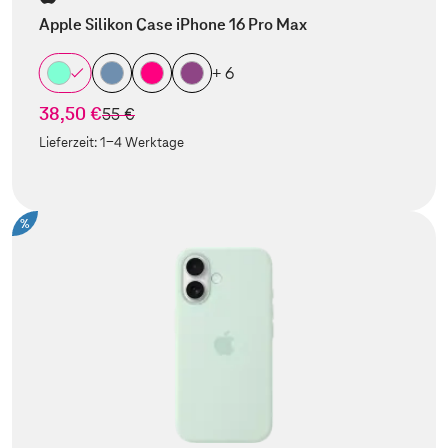
Apple Silikon Case iPhone 16 Pro Max
+ 6
38,50 €
statt
55 €
Lieferzeit:
1-4 Werktage
%