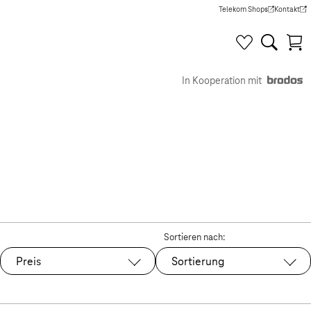
Telekom Shops
Kontakt
(Wird in einem neuen Tab g
(Wird in e
In Kooperation mit
Sortieren nach:
Preis
Sortierung