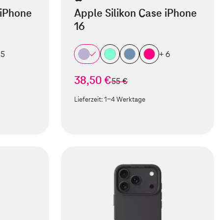
 iPhone
Apple Silikon Case iPhone
16
 5
+ 6
38,50 €
statt
55 €
Lieferzeit:
1-4 Werktage