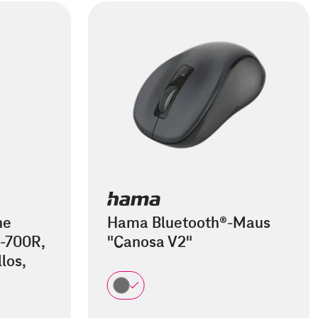
he
Hama Bluetooth®-Maus
-700R,
"Canosa V2"
los,