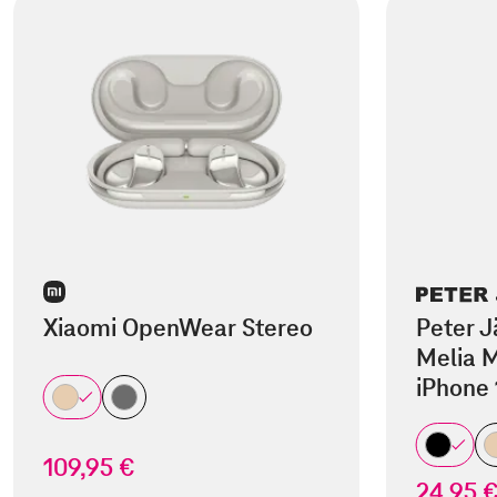
Xiaomi OpenWear Stereo
Peter J
Melia M
iPhone 
109,95 €
24,95 