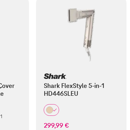
Cover
Shark FlexStyle 5-in-1
le
HD446SLEU
 1
299,99 €