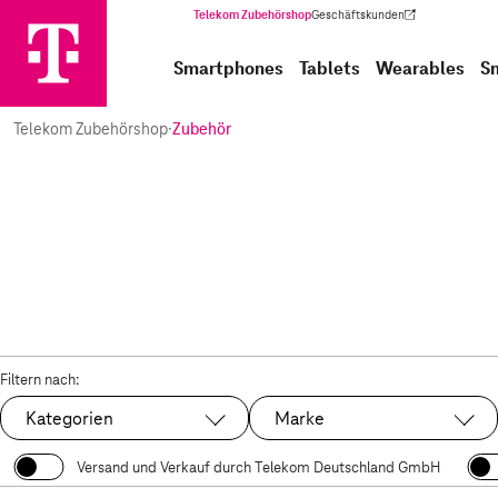
Telekom Zubehörshop
Geschäftskunden
(Wird in einem neuen Tab geöffnet)
Smartphones
Tablets
Wearables
S
Telekom Zubehörshop
·
Zubehör
Filtern nach:
Kategorien
Marke
Versand und Verkauf durch Telekom Deutschland GmbH