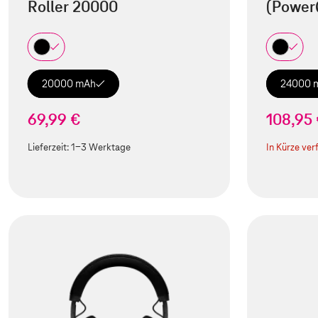
Roller 20000
(Power
20000 mAh
24000 
69,99 €
108,95
Lieferzeit:
1-3 Werktage
In Kürze ver