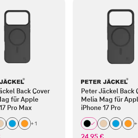
äckel Back Cover
Peter Jäckel Back 
ag für Apple
Melia Mag für App
17 Pro Max
iPhone 17 Pro
+ 1
+
€
24,95 €