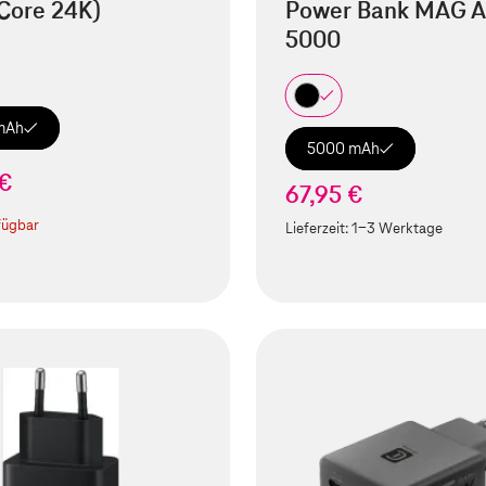
Core 24K)
Power Bank MAG A
5000
mAh
5000 mAh
 €
67,95 €
fügbar
Lieferzeit:
1-3 Werktage