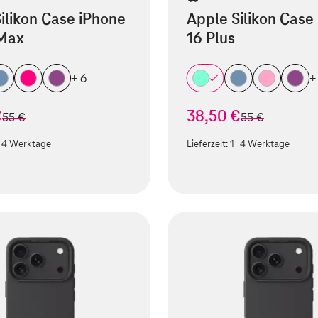
ilikon Case iPhone
Apple Silikon Case
 Max
16 Plus
+ 6
+
€
38,50 €
statt
statt
55 €
55 €
-4 Werktage
Lieferzeit:
1-4 Werktage