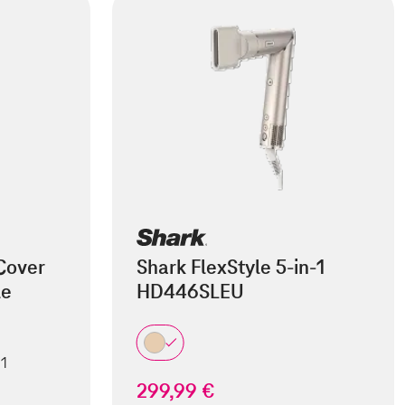
Cover
Shark FlexStyle 5-in-1
le
HD446SLEU
 1
299,99 €