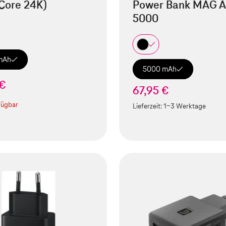
Core 24K)
Power Bank MAG A
5000
mAh
5000 mAh
 €
67,95 €
fügbar
Lieferzeit:
1-3 Werktage