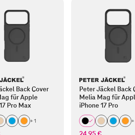
äckel Back Cover
Peter Jäckel Back 
ag für Apple
Melia Mag für App
17 Pro Max
iPhone 17 Pro
+ 1
+
€
24,95 €