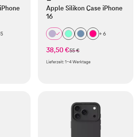
 iPhone
Apple Silikon Case iPhone
16
 5
+ 6
38,50 €
statt
55 €
Lieferzeit:
1-4 Werktage