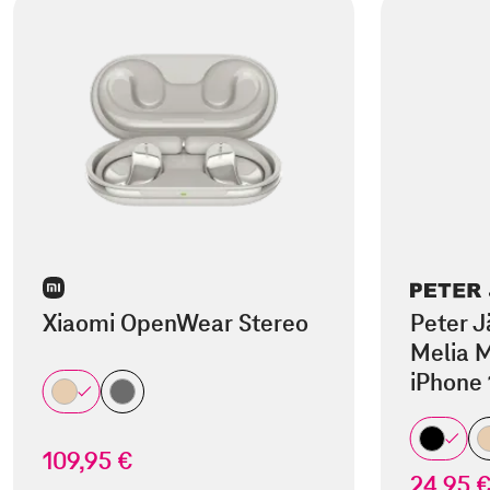
Xiaomi OpenWear Stereo
Peter J
Melia M
iPhone 
109,95 €
24,95 