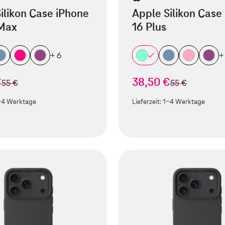
ilikon Case iPhone
Apple Silikon Case
 Max
16 Plus
+ 6
+
€
38,50 €
statt
statt
55 €
55 €
-4 Werktage
Lieferzeit:
1-4 Werktage