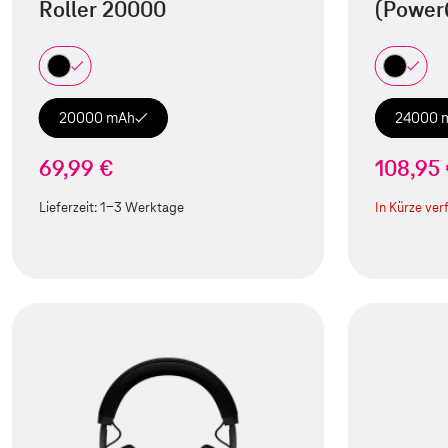
Roller 20000
(Power
20000 mAh
24000 
69,99 €
108,95
Lieferzeit:
1-3 Werktage
In Kürze ver