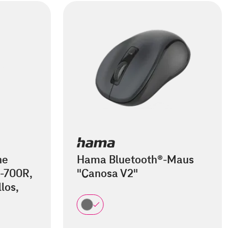
he
Hama Bluetooth®-Maus
-700R,
"Canosa V2"
los,