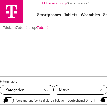
Telekom Zubehörshop
Geschäftskunden
(Wird in einem neuen Tab geöffnet)
Smartphones
Tablets
Wearables
S
Telekom Zubehörshop
·
Zubehör
Filtern nach:
Kategorien
Marke
Versand und Verkauf durch Telekom Deutschland GmbH