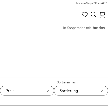
Telekom Shops
Kontakt
(Wird in einem neuen Tab g
(Wird in e
In Kooperation mit
Sortieren nach:
Preis
Sortierung