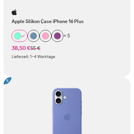
Apple Silikon Case iPhone 16 Plus
+ 5
38,50 €
statt
55 €
Lieferzeit:
1-4 Werktage
%