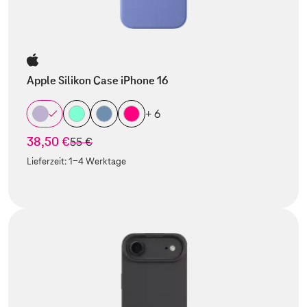
Apple Silikon Case iPhone 16
+ 6
38,50 €
statt
55 €
Lieferzeit:
1-4 Werktage