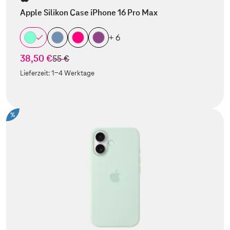
Apple Silikon Case iPhone 16 Pro Max
+ 6
38,50 €
statt
55 €
Lieferzeit:
1-4 Werktage
%