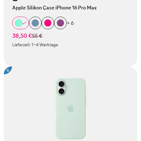
Apple Silikon Case iPhone 16 Pro Max
+ 6
38,50 €
statt
55 €
Lieferzeit:
1-4 Werktage
%