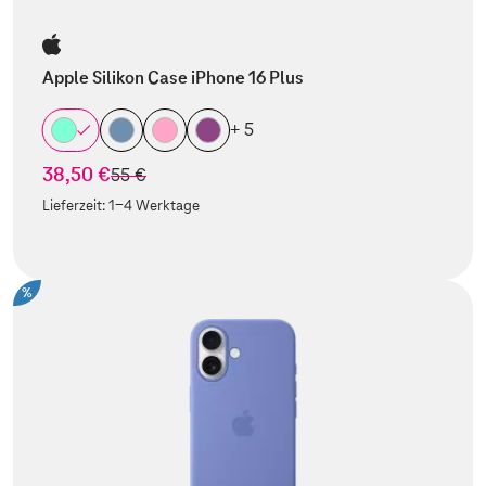
Apple Silikon Case iPhone 16 Plus
+ 5
38,50 €
statt
55 €
Lieferzeit:
1-4 Werktage
%