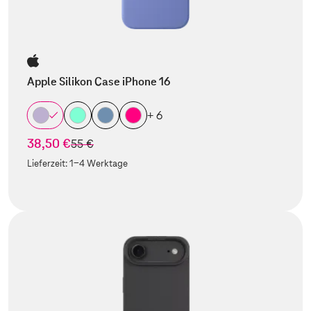
Apple Silikon Case iPhone 16
+ 6
38,50 €
statt
55 €
Lieferzeit:
1-4 Werktage