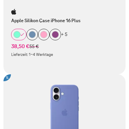
Apple Silikon Case iPhone 16 Plus
+ 5
38,50 €
statt
55 €
Lieferzeit:
1-4 Werktage
%