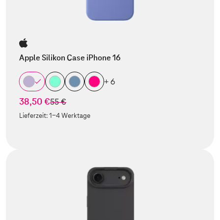
Apple Silikon Case iPhone 16
+ 6
38,50 €
statt
55 €
Lieferzeit:
1-4 Werktage