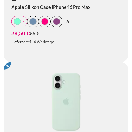
Apple Silikon Case iPhone 16 Pro Max
+ 6
38,50 €
statt
55 €
Lieferzeit:
1-4 Werktage
%