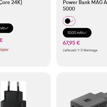
Core 24K)
Power Bank MAG A
5000
mAh
5000 mAh
 €
67,95 €
fügbar
Lieferzeit:
1-3 Werktage