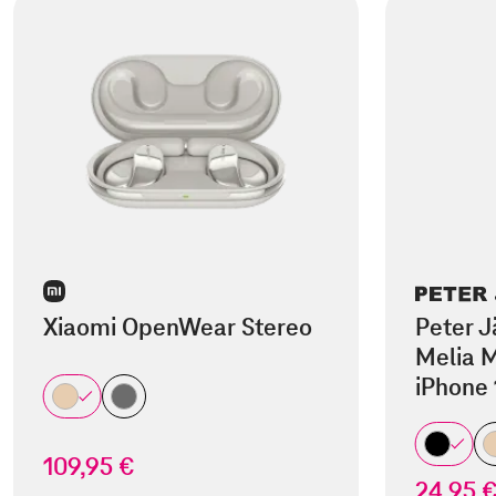
Xiaomi OpenWear Stereo
Peter J
Melia M
iPhone 
109,95 €
24,95 