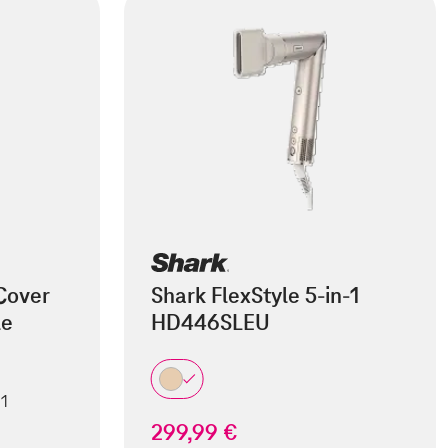
Cover
Shark FlexStyle 5-in-1
le
HD446SLEU
 1
299,99 €