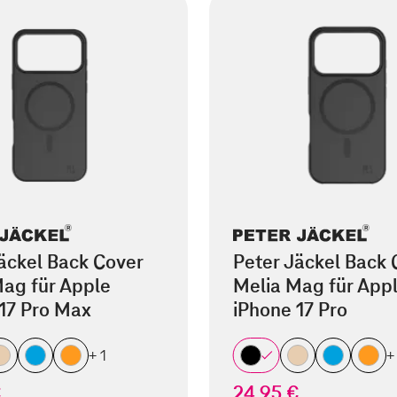
äckel Back Cover
Peter Jäckel Back 
ag für Apple
Melia Mag für App
17 Pro Max
iPhone 17 Pro
+ 1
+
€
24,95 €