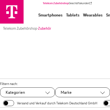
Telekom Zubehörshop
Geschäftskunden
(Wird in einem neuen Tab geöffnet)
Smartphones
Tablets
Wearables
S
Telekom Zubehörshop
·
Zubehör
Filtern nach:
Kategorien
Marke
Versand und Verkauf durch Telekom Deutschland GmbH