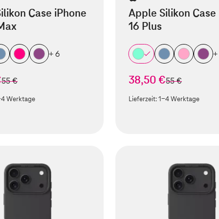
ilikon Case iPhone
Apple Silikon Case
 Max
16 Plus
+ 6
+
€
38,50 €
statt
statt
55 €
55 €
-4 Werktage
Lieferzeit:
1-4 Werktage