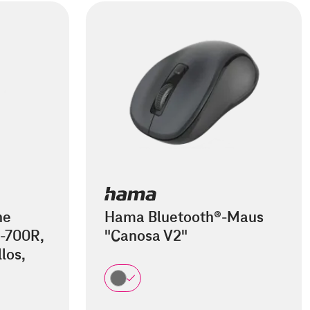
he
Hama Bluetooth®-Maus
-700R,
"Canosa V2"
los,