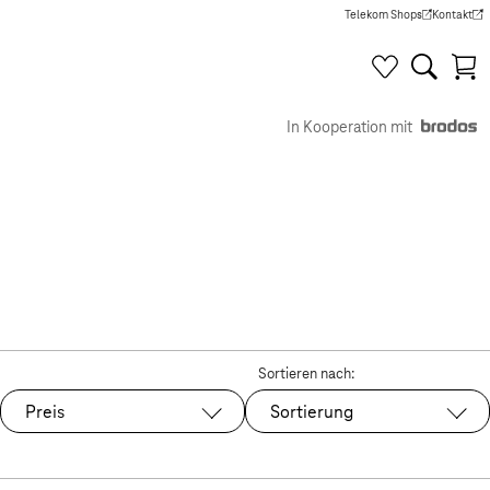
Telekom Shops
Kontakt
(Wird in einem neuen Tab g
(Wird in e
In Kooperation mit
Sortieren nach:
Preis
Sortierung