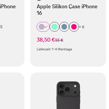
 iPhone
Apple Silikon Case iPhone
16
 5
+ 6
38,50 €
statt
55 €
Lieferzeit:
1-4 Werktage