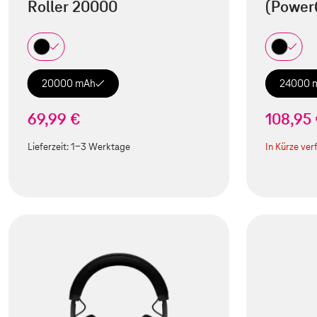
Roller 20000
(Power
20000 mAh
24000 
69,99 €
108,95
Lieferzeit:
1-3 Werktage
In Kürze ver