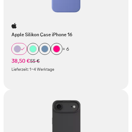
Apple Silikon Case iPhone 16
+ 6
38,50 €
statt
55 €
Lieferzeit:
1-4 Werktage