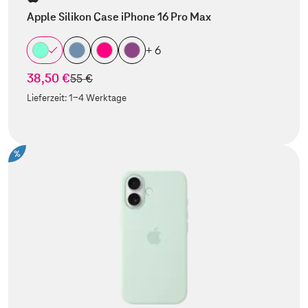
Apple Silikon Case iPhone 16 Pro Max
+ 6
38,50 €
statt
55 €
Lieferzeit:
1-4 Werktage
%