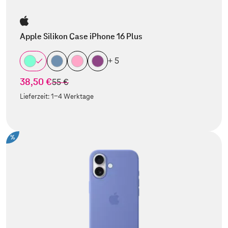
Apple Silikon Case iPhone 16 Plus
+ 5
38,50 €
statt
55 €
Lieferzeit:
1-4 Werktage
%