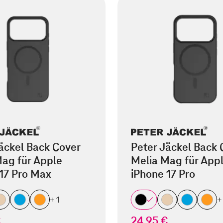
äckel Back Cover
Peter Jäckel Back 
ag für Apple
Melia Mag für App
17 Pro Max
iPhone 17 Pro
+ 1
+
€
24,95 €