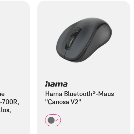
he
Hama Bluetooth®-Maus
-700R,
"Canosa V2"
los,