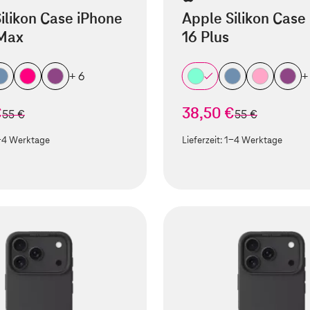
ilikon Case iPhone
Apple Silikon Case
 Max
16 Plus
+ 6
+
€
38,50 €
statt
statt
55 €
55 €
-4 Werktage
Lieferzeit:
1-4 Werktage