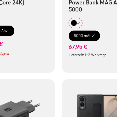
Core 24K)
Power Bank MAG A
5000
mAh
5000 mAh
 €
67,95 €
fügbar
Lieferzeit:
1-3 Werktage