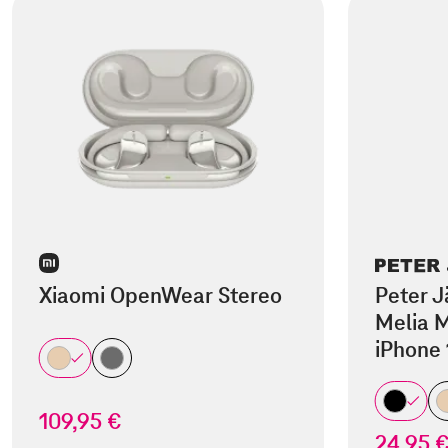
Xiaomi OpenWear Stereo
Peter J
Melia M
iPhone 
109,95 €
24,95 