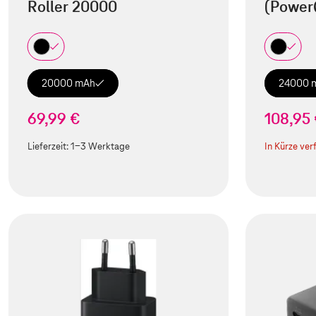
Roller 20000
(Power
20000 mAh
24000 
69,99 €
108,95
Lieferzeit:
1-3 Werktage
In Kürze ver