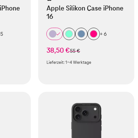
 iPhone
Apple Silikon Case iPhone
16
 5
+ 6
38,50 €
statt
55 €
Lieferzeit:
1-4 Werktage