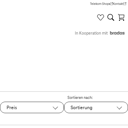
Telekom Shops
Kontakt
(Wird in einem neuen Tab g
(Wird in e
In Kooperation mit
Sortieren nach:
Preis
Sortierung