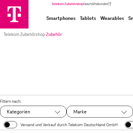
Telekom Zubehörshop
Geschäftskunden
(Wird in einem neuen Tab geöffnet)
Smartphones
Tablets
Wearables
S
Telekom Zubehörshop
·
Zubehör
Filtern nach:
Kategorien
Marke
Versand und Verkauf durch Telekom Deutschland GmbH