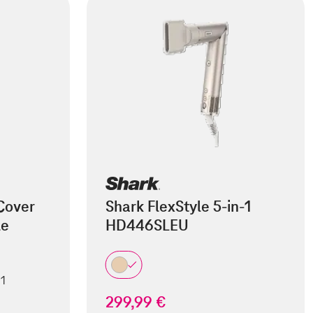
Cover
Shark FlexStyle 5-in-1
le
HD446SLEU
 1
299,99 €