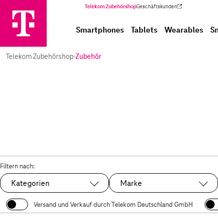
Telekom Zubehörshop
Geschäftskunden
(Wird in einem neuen Tab geöffnet)
Smartphones
Tablets
Wearables
S
Telekom Zubehörshop
·
Zubehör
Filtern nach:
Kategorien
Marke
Versand und Verkauf durch Telekom Deutschland GmbH