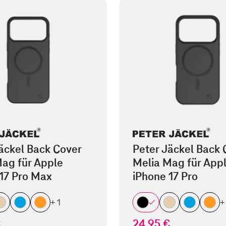
äckel Back Cover
Peter Jäckel Back 
ag für Apple
Melia Mag für App
17 Pro Max
iPhone 17 Pro
+ 1
+
€
24,95 €