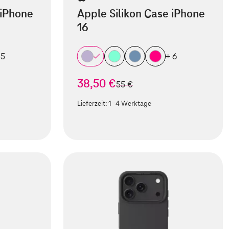
 iPhone
Apple Silikon Case iPhone
16
 5
+ 6
38,50 €
statt
55 €
Lieferzeit:
1-4 Werktage