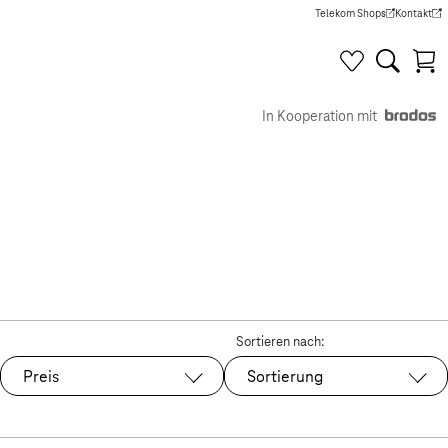
Telekom Shops
Kontakt
(Wird in einem neuen Tab g
(Wird in e
In Kooperation mit
Sortieren nach:
Preis
Sortierung