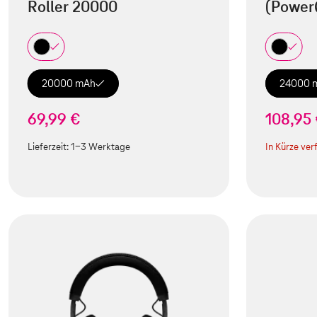
Roller 20000
(Power
20000 mAh
24000 
69,99 €
108,95
Lieferzeit:
1-3 Werktage
In Kürze ver