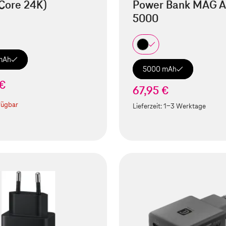
Core 24K)
Power Bank MAG A
5000
mAh
5000 mAh
 €
67,95 €
fügbar
Lieferzeit:
1-3 Werktage