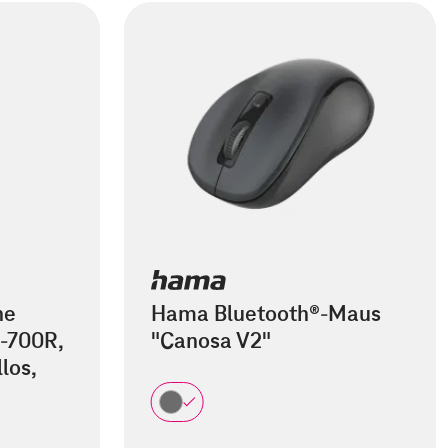
he
Hama Bluetooth®-Maus
-700R,
"Canosa V2"
los,