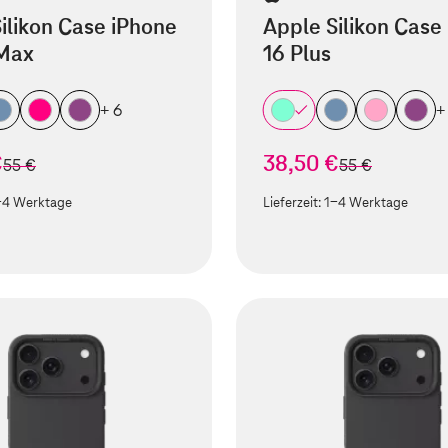
ilikon Case iPhone
Apple Silikon Case
 Max
16 Plus
+ 6
+
€
38,50 €
statt
statt
55 €
55 €
-4 Werktage
Lieferzeit:
1-4 Werktage