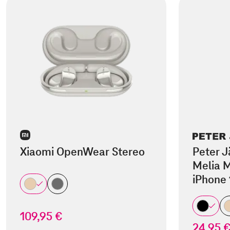
Xiaomi OpenWear Stereo
Peter J
Melia M
iPhone 
109,95 €
24,95 