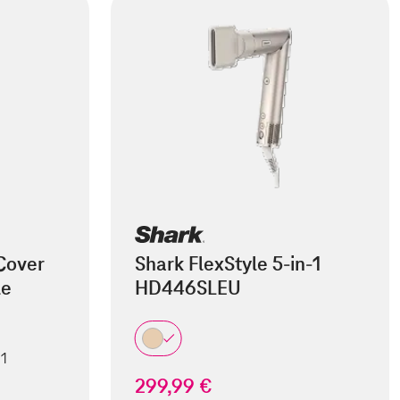
Cover
Shark FlexStyle 5-in-1
le
HD446SLEU
 1
299,99 €