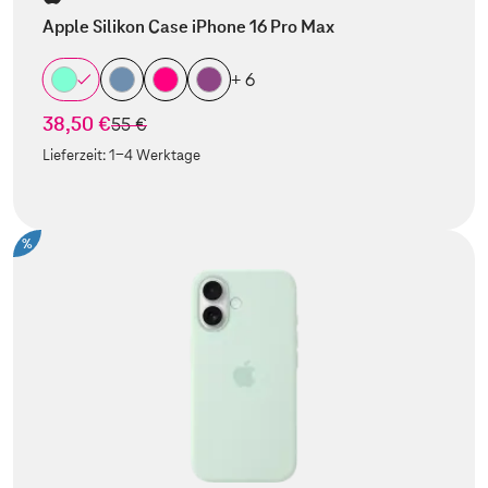
Apple Silikon Case iPhone 16 Pro Max
+ 6
38,50 €
statt
55 €
Lieferzeit:
1-4 Werktage
%