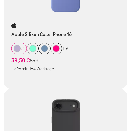
Apple Silikon Case iPhone 16
+ 6
38,50 €
statt
55 €
Lieferzeit:
1-4 Werktage