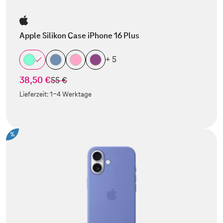
Apple Silikon Case iPhone 16 Plus
+ 5
38,50 €
statt
55 €
Lieferzeit:
1-4 Werktage
%