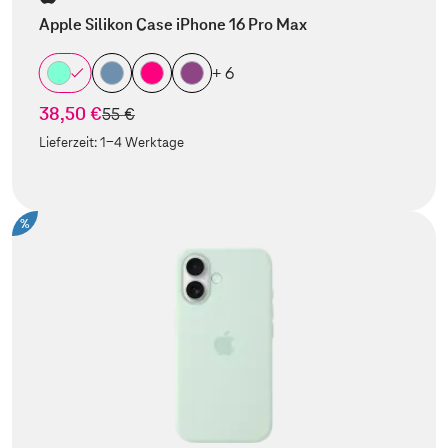
Apple Silikon Case iPhone 16 Pro Max
+ 6
38,50 €
statt
55 €
Lieferzeit:
1-4 Werktage
%