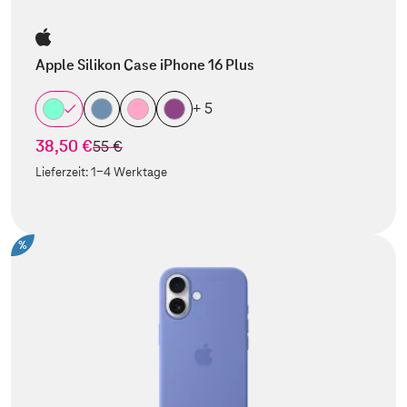
Apple Silikon Case iPhone 16 Plus
+ 5
38,50 €
statt
55 €
Lieferzeit:
1-4 Werktage
%