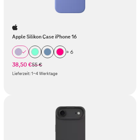
Apple Silikon Case iPhone 16
+ 6
38,50 €
statt
55 €
Lieferzeit:
1-4 Werktage