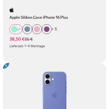
Apple Silikon Case iPhone 16 Plus
+ 5
38,50 €
statt
55 €
Lieferzeit:
1-4 Werktage
%