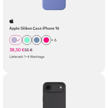
Apple Silikon Case iPhone 16
+ 6
38,50 €
statt
55 €
Lieferzeit:
1-4 Werktage