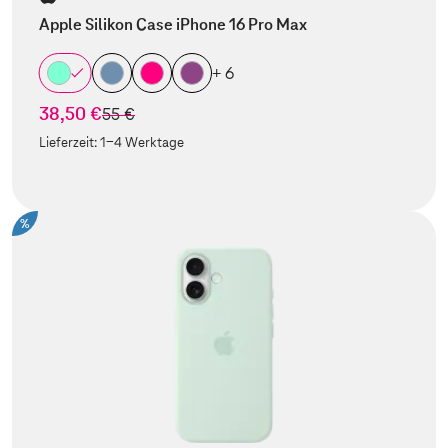
Apple Silikon Case iPhone 16 Pro Max
+ 6
38,50 €
statt
55 €
Lieferzeit:
1-4 Werktage
%