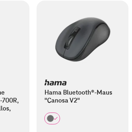
he
Hama Bluetooth®-Maus
-700R,
"Canosa V2"
los,