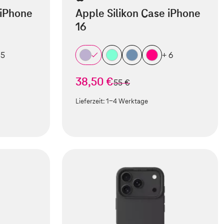
 iPhone
Apple Silikon Case iPhone
16
 5
+ 6
38,50 €
statt
55 €
Lieferzeit:
1-4 Werktage