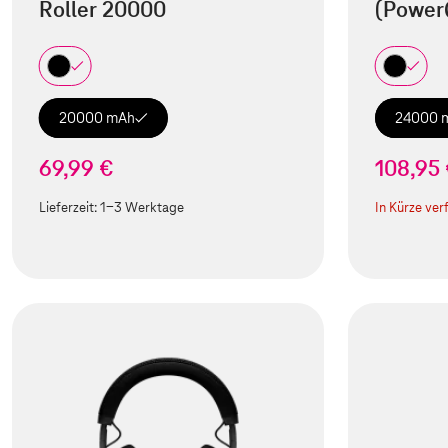
Roller 20000
(Power
20000 mAh
24000 
69,99 €
108,95
Lieferzeit:
1-3 Werktage
In Kürze ver