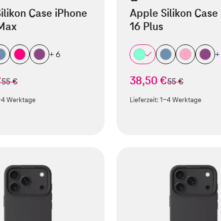
ilikon Case iPhone
Apple Silikon Case
 Max
16 Plus
+ 6
+
€
38,50 €
statt
statt
55 €
55 €
-4 Werktage
Lieferzeit:
1-4 Werktage