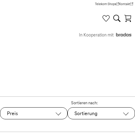
Telekom Shops
Kontakt
(Wird in einem neuen Tab g
(Wird in e
In Kooperation mit
Sortieren nach:
Preis
Sortierung