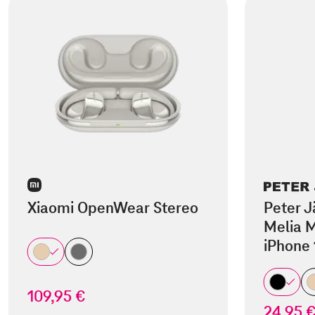
Xiaomi OpenWear Stereo
Peter J
Melia M
iPhone 
109,95 €
24,95 