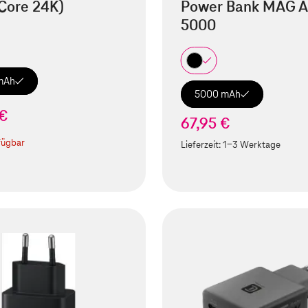
Core 24K)
Power Bank MAG A
5000
mAh
5000 mAh
 €
67,95 €
fügbar
Lieferzeit:
1-3 Werktage