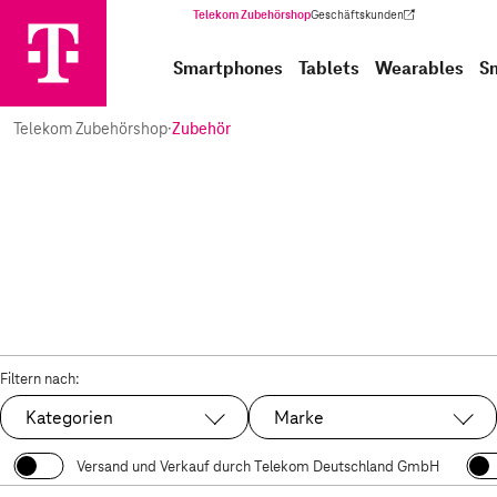
Telekom Zubehörshop
Geschäftskunden
(Wird in einem neuen Tab geöffnet)
Smartphones
Tablets
Wearables
S
Telekom Zubehörshop
·
Zubehör
Filtern nach:
Kategorien
Marke
Versand und Verkauf durch Telekom Deutschland GmbH