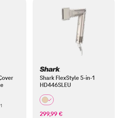
Cover
Shark FlexStyle 5-in-1
le
HD446SLEU
 1
299,99 €