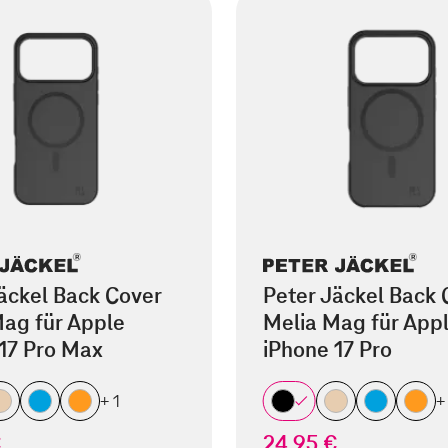
äckel Back Cover
Peter Jäckel Back 
ag für Apple
Melia Mag für App
17 Pro Max
iPhone 17 Pro
+ 1
+
€
24,95 €