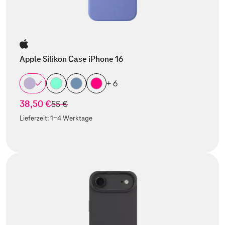
Apple Silikon Case iPhone 16
+ 6
38,50 €
statt
55 €
Lieferzeit:
1-4 Werktage