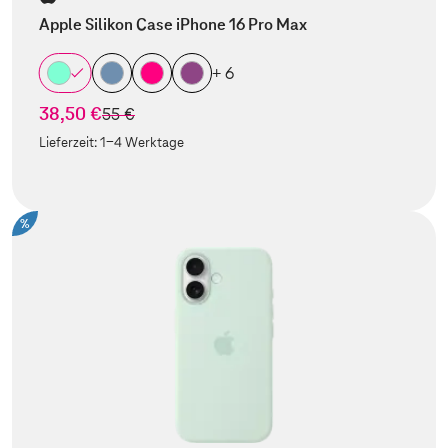
Apple Silikon Case iPhone 16 Pro Max
+ 6
38,50 €
statt
55 €
Lieferzeit:
1-4 Werktage
%