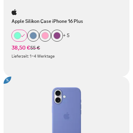
Apple Silikon Case iPhone 16 Plus
+ 5
38,50 €
statt
55 €
Lieferzeit:
1-4 Werktage
%