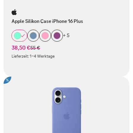
Apple Silikon Case iPhone 16 Plus
+ 5
38,50 €
statt
55 €
Lieferzeit:
1-4 Werktage
%