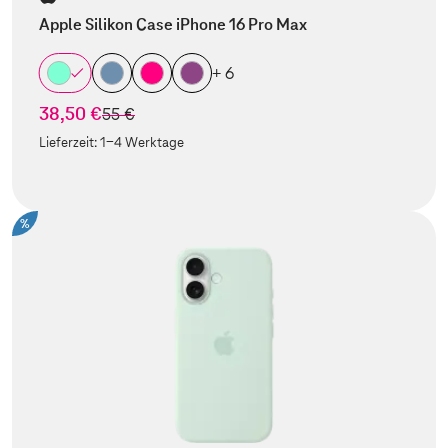
Apple Silikon Case iPhone 16 Pro Max
+ 6
38,50 €
statt
55 €
Lieferzeit:
1-4 Werktage
%