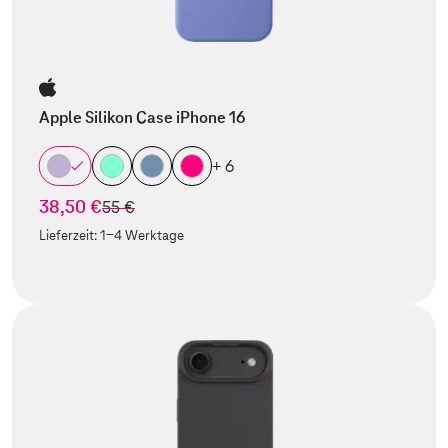
Apple Silikon Case iPhone 16
+ 6
38,50 €
statt
55 €
Lieferzeit:
1-4 Werktage