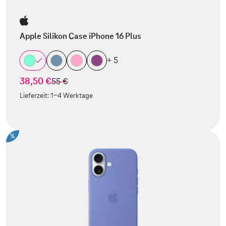
Apple Silikon Case iPhone 16 Plus
+ 5
38,50 €
statt
55 €
Lieferzeit:
1-4 Werktage
%