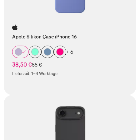
Apple Silikon Case iPhone 16
+ 6
38,50 €
statt
55 €
Lieferzeit:
1-4 Werktage