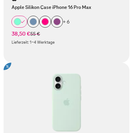
Apple Silikon Case iPhone 16 Pro Max
+ 6
38,50 €
statt
55 €
Lieferzeit:
1-4 Werktage
%