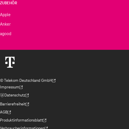
ZUBEHÖR
Apple
Anker
agood
© Telekom Deutschland GmbH
(Der Link wird in einem neuen Tab geöffnet)
Impressum
(Der Link wird in einem neuen Tab geöffnet)
Datenschutz
(Der Link wird in einem neuen Tab geöffnet)
Barrierefreiheit
(Der Link wird in einem neuen Tab geöffnet)
AGB
(Der Link wird in einem neuen Tab geöffnet)
Produktinformationsblatt
(Der Link wird in einem neuen Tab geöffnet)
Verbraucherinformationen