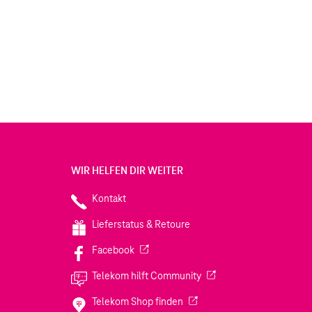
WIR HELFEN DIR WEITER
Kontakt
Lieferstatus & Retoure
(Wird in einem neuen Tab geöffnet)
Facebook
(Wird in einem neuen Tab
Telekom hilft Community
(Wird in einem neuen Tab geö
Telekom Shop finden