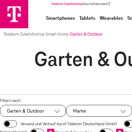
Telekom Zubehörshop
Geschäftskunden
(Wird in einem neuen Tab geöffnet)
Smartphones
Tablets
Wearables
S
Telekom Zubehörshop
·
Smart Home
·
Garten & Outdoor
Garten & Ou
Filtern nach:
Garten & Outdoor
Marke
Ausgewählt:
Versand und Verkauf durch Telekom Deutschland GmbH