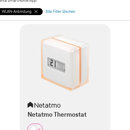
nta SmartHome App
WLAN-Anbindung
Alle Filter löschen
Netatmo Thermostat