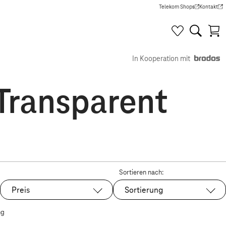
Telekom Shops
Kontakt
(Wird in einem neuen Tab g
(Wird in e
In Kooperation mit
 Transparent
Sortieren nach:
Preis
Sortierung
ng