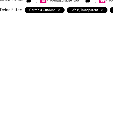
Kompatibel mit
MagentaZuhause App
Mage
Deine Filter:
Garten & Outdoor
Weiß, Transparent