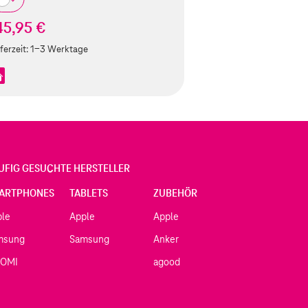
45,95 €
ferzeit:
1-3 Werktage
UFIG GESUCHTE HERSTELLER
ARTPHONES
TABLETS
ZUBEHÖR
ple
Apple
Apple
msung
Samsung
Anker
AOMI
agood