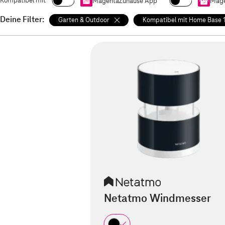
Kompatibel mit
MagentaZuhause App
Mage
Deine Filter:
Garten & Outdoor
Kompatibel mit Home Base 
Netatmo Windmesser