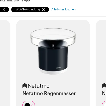
nta SmartHome App
1
WLAN-Anbindung
Alle Filter löschen
Netatmo Regenmesser
N