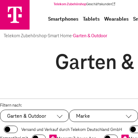
Telekom Zubehörshop
Geschäftskunden
(Wird in einem neuen Tab geöffnet)
Smartphones
Tablets
Wearables
S
Telekom Zubehörshop
·
Smart Home
·
Garten & Outdoor
Garten &
Filtern nach:
Garten & Outdoor
Marke
Ausgewählt:
Versand und Verkauf durch Telekom Deutschland GmbH