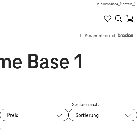
Telekom Shops
Kontakt
(Wird in einem neuen Tab g
(Wird in e
In Kooperation mit
me Base 1
Sortieren nach:
Preis
Sortierung
ng