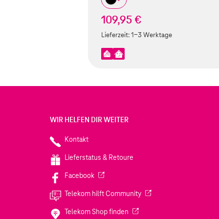
109,95 €
Lieferzeit:
1-3 Werktage
WIR HELFEN DIR WEITER
Kontakt
Lieferstatus & Retoure
(Wird in einem neuen Tab geöffnet)
Facebook
(Wird in einem neuen Tab
Telekom hilft Community
(Wird in einem neuen Tab geö
Telekom Shop finden