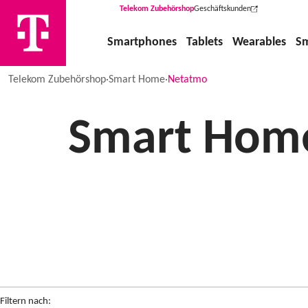
Telekom Zubehörshop
Geschäftskunden
(Wird in einem neuen Tab geöffne
Smartphones
Tablets
Wearables
S
Telekom Zubehörshop
·
Smart Home
·
Netatmo
Smart Home
Filtern nach: