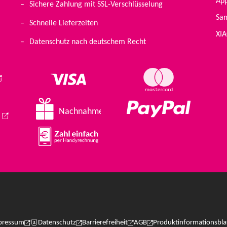
Ap
Sichere Zahlung mit SSL-Verschlüsselung
Sa
Schnelle Lieferzeiten
XI
ab geöffnet)
Datenschutz nach deutschem Recht
eöffnet)
ird in einem neuen Tab geöffnet)
öffnet)
Nachnahme
(Wird in einem neuen Tab geöffnet)
pressum
Datenschutz
Barrierefreiheit
AGB
Produktinformationsbla