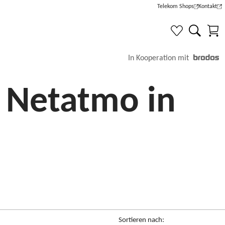
Telekom Shops
Kontakt
(Wird in einem neuen Tab g
(Wird in e
In Kooperation mit
 Netatmo in
Sortieren nach: