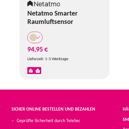
Netatmo Smarter
Raumluftsensor
94,95 €
Lieferzeit:
1-3 Werktage
SICHER ONLINE BESTELLEN UND BEZAHLEN
HÄ
SM
Geprüfte Sicherheit durch TeleSec