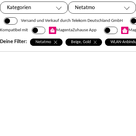
Kategorien
Netatmo
Ausgewählt:
Versand und Verkauf durch Telekom Deutschland GmbH
Kompatibel mit
MagentaZuhause App
Mag
Deine Filter:
Netatmo
Beige, Gold
WLAN-Anbind