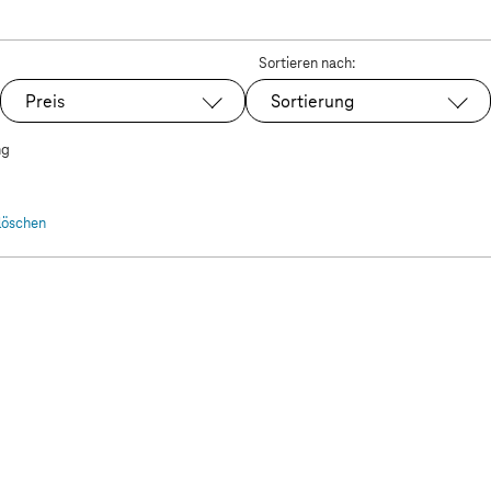
Sortieren nach:
 Plus Gaming Edition
Preis
Sortierung
ng
 löschen