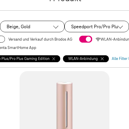
Beige, Gold
Speedport Pro/Pro Plus/Pro
Ausgewählt:
Ausgewählt:
Versand und Verkauf durch Brodos AG
WLAN-Anbindu
nta SmartHome App
 Plus/Pro Plus Gaming Edition
WLAN-Anbindung
Alle Filter