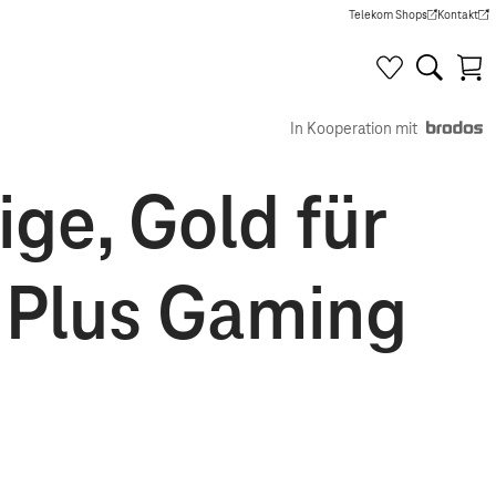
Telekom Shops
Kontakt
(Wird in einem neuen Tab g
(Wird in e
In Kooperation mit
ge, Gold für
 Plus Gaming