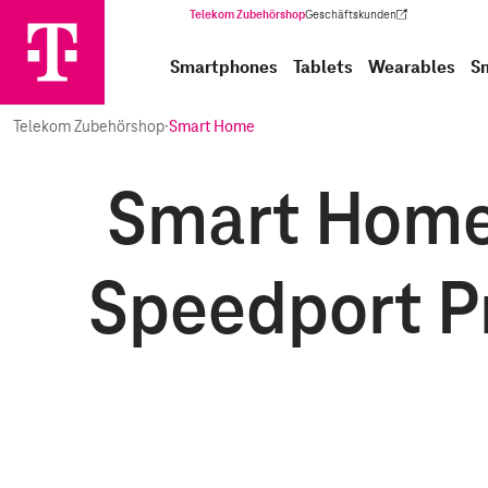
Telekom Zubehörshop
Geschäftskunden
(Wird in einem neuen Tab geöffnet)
Smartphones
Tablets
Wearables
S
Telekom Zubehörshop
·
Smart Home
Smart Home 
Speedport P