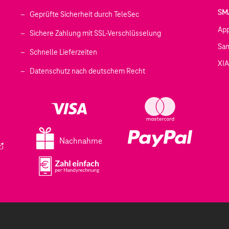
SM
Geprüfte Sicherheit durch TeleSec
Ap
Sichere Zahlung mit SSL-Verschlüsselung
Sa
Schnelle Lieferzeiten
XI
 geöffnet)
Datenschutz nach deutschem Recht
ffnet)
d in einem neuen Tab geöffnet)
fnet)
Nachnahme
ird in einem neuen Tab geöffnet)