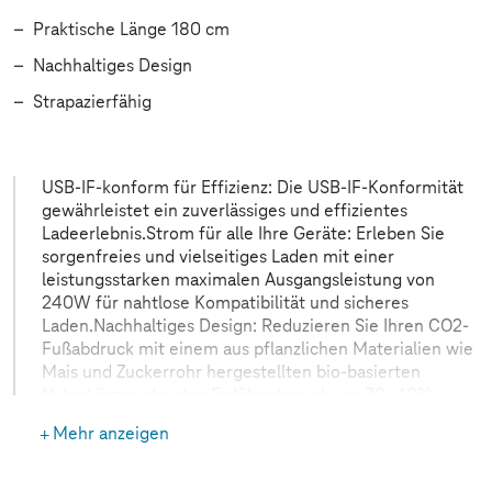
Praktische Länge 180 cm
Nachhaltiges Design
Strapazierfähig
USB-IF-konform für Effizienz: Die USB-IF-Konformität
gewährleistet ein zuverlässiges und effizientes
Ladeerlebnis.Strom für alle Ihre Geräte: Erleben Sie
sorgenfreies und vielseitiges Laden mit einer
leistungsstarken maximalen Ausgangsleistung von
240W für nahtlose Kompatibilität und sicheres
Laden.Nachhaltiges Design: Reduzieren Sie Ihren CO2-
Fußabdruck mit einem aus pflanzlichen Materialien wie
Mais und Zuckerrohr hergestellten bio-basierten
Nylonkörper, der den Erdölverbrauch um 30-40%
minimiert.Bio-Geflochtene Widerstandsfähigkeit:
Mehr anzeigen
Dieses bio-geflochtene USB-C-Kabel wurde auf 10.000
Tests ausgelegt und bietet eine außergewöhnliche
Lebensdauer von 20.000 Biegungen.